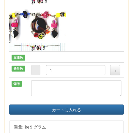
在庫数
発注数
-
+
備考
カートに入れる
重量: 約 9 グラム