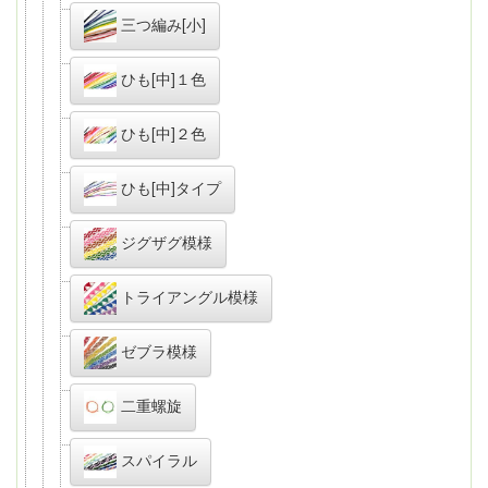
三つ編み[小]
ひも[中]１色
ひも[中]２色
ひも[中]タイプ
ジグザグ模様
トライアングル模様
ゼブラ模様
二重螺旋
スパイラル