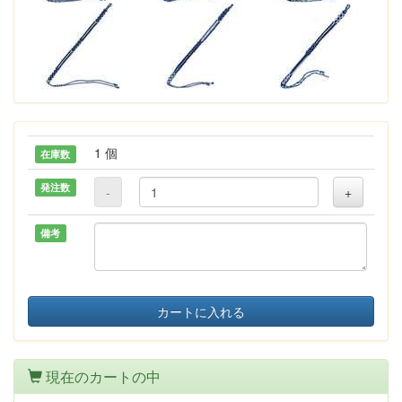
1 個
在庫数
発注数
-
+
備考
カートに入れる
現在のカートの中