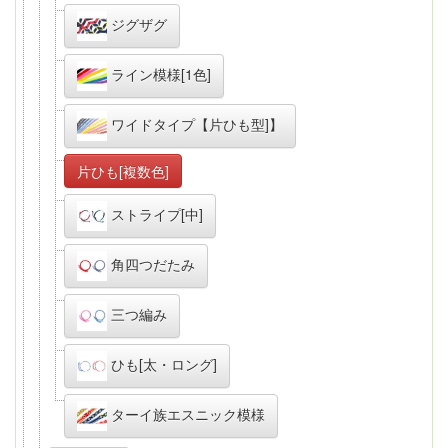
ジグザグ
ライン模様[1色]
ワイドタイプ【片ひも型]】
片ひも[複数色]
ストライプ[中]
角四つだたみ
三つ編み
ひも[太・ロング]
ターイ族エスニック模様