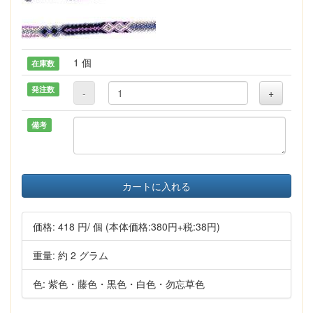
1 個
在庫数
発注数
-
+
備考
カートに入れる
価格:
418 円
/ 個
(本体価格:380円+税:38円)
重量: 約 2 グラム
色: 紫色・藤色・黒色・白色・勿忘草色