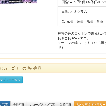
価格:
418 円
/ 個
(本体価格:38
重量: 約 2 グラム
色: 紫色・藤色・黒色・白色
複数の色のコットンで編まれた
長さ全長32～40cm。
デザインが編みこまれている幅が
です。
じカテゴリーの他の商品
テゴリー一覧へ
ン写真
全長写真
クローズアップ写真
装着写真
大きな画像:ギャラリー