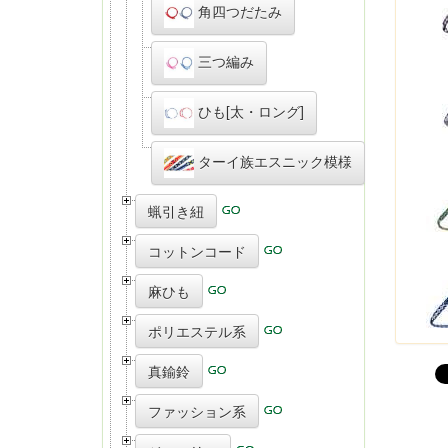
角四つだたみ
三つ編み
ひも[太・ロング]
ターイ族エスニック模様
蝋引き紐
コットンコード
麻ひも
ポリエステル系
真鍮鈴
ファッション系