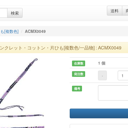
送料
検索
も[複数色]
ACMX0049
ンクレット・コットン・片ひも[複数色/一品物] : ACMX0049
1 個
在庫数
発注数
-
備考