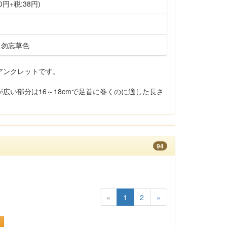
0円+税:38円)
・勿忘草色
アンクレットです。
広い部分は16～18cmで足首に巻くのに適した長さ
94
«
1
2
»