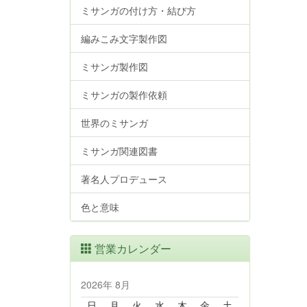
ミサンガの付け方・結び方
編みこみ文字製作図
ミサンガ製作図
ミサンガの製作依頼
世界のミサンガ
ミサンガ関連図書
著名人プロデュース
色と意味
営業カレンダー
2026年 8月
日
月
火
水
木
金
土