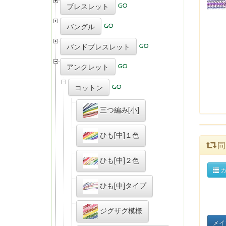
ブレスレット
バングル
バンドブレスレット
アンクレット
コットン
三つ編み[小]
ひも[中]１色
同
ひも[中]２色
カ
ひも[中]タイプ
ジグザグ模様
メイ