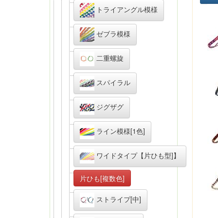
トライアングル模様
ゼブラ模様
二重螺旋
スパイラル
ジグザグ
ライン模様[1色]
ワイドタイプ【片ひも型]】
片ひも[複数色]
ストライプ[中]