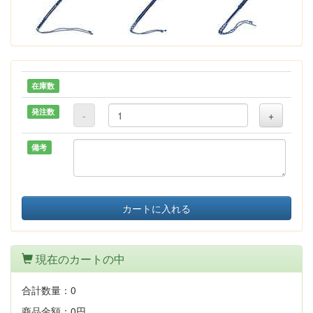
在庫数
発注数
-
+
備考
カートに入れる
現在のカートの中
合計数量：
0
商品金額：
0円