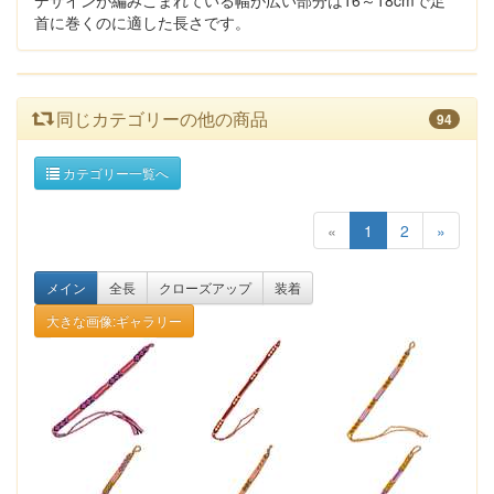
デザインが編みこまれている幅が広い部分は16～18cmで足
首に巻くのに適した長さです。
同じカテゴリーの他の商品
94
カテゴリー一覧へ
«
1
2
»
メイン
全長
クローズアップ
装着
大きな画像:ギャラリー