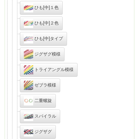
ひも[中]１色
ひも[中]２色
ひも[中]タイプ
ジグザグ模様
トライアングル模様
ゼブラ模様
二重螺旋
スパイラル
ジグザグ