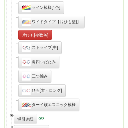
ライン模様[1色]
ワイドタイプ【片ひも型]】
片ひも[複数色]
ストライプ[中]
角四つだたみ
三つ編み
ひも[太・ロング]
ターイ族エスニック模様
蝋引き紐