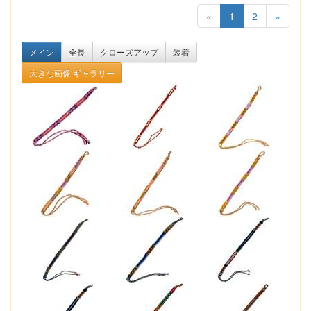
«
1
2
»
メイン
全長
クローズアップ
装着
大きな画像:ギャラリー