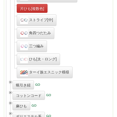
片ひも[複数色]
ストライプ[中]
角四つだたみ
三つ編み
ひも[太・ロング]
ターイ族エスニック模様
蝋引き紐
コットンコード
麻ひも
ポリエステル系