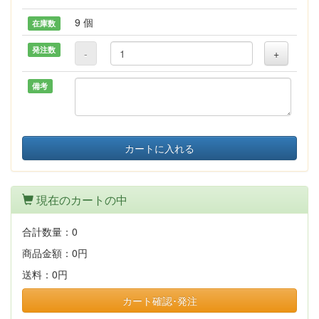
9 個
在庫数
発注数
-
+
備考
カートに入れる
現在のカートの中
合計数量：
0
商品金額：
0円
送料：
0円
カート確認･発注