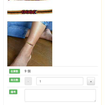
9 個
在庫数
発注数
-
+
備考