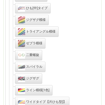
ひも[中]タイプ
ジグザグ模様
トライアングル模様
ゼブラ模様
二重螺旋
スパイラル
ジグザグ
ライン模様[1色]
ワイドタイプ【片ひも型]】