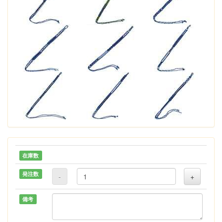
在庫数
発注数
-
+
備考