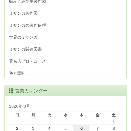
編みこみ文字製作図
ミサンガ製作図
ミサンガの製作依頼
世界のミサンガ
ミサンガ関連図書
著名人プロデュース
色と意味
営業カレンダー
2026年 8月
日
月
火
水
木
金
土
1
2
3
4
5
6
7
8