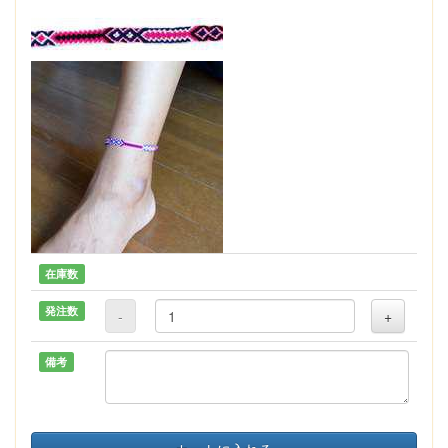
在庫数
発注数
-
+
備考