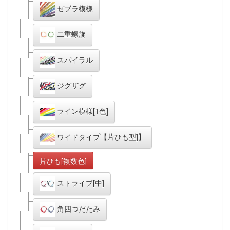
ゼブラ模様
二重螺旋
スパイラル
ジグザグ
ライン模様[1色]
ワイドタイプ【片ひも型]】
片ひも[複数色]
ストライプ[中]
角四つだたみ