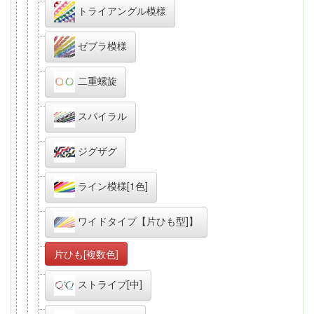
トライアングル模様
ゼブラ模様
二重螺旋
スパイラル
ジグザグ
ライン模様[1色]
ワイドタイプ【片ひも型]】
片ひも[複数色]
ストライプ[中]