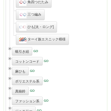
角四つだたみ
三つ編み
ひも[太・ロング]
ターイ族エスニック模様
蝋引き紐
コットンコード
麻ひも
ポリエステル系
真鍮鈴
ファッション系
ジュエリー