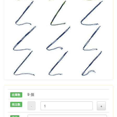
9 個
在庫数
発注数
-
+