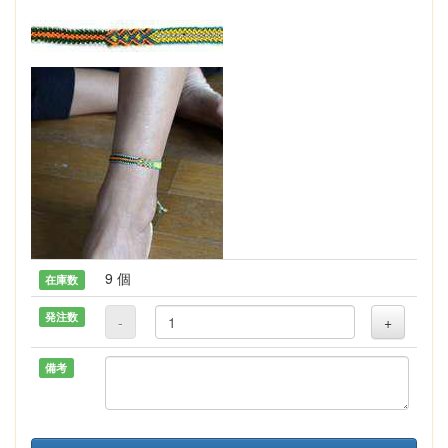
9 個
在庫数
発注数
-
+
備考