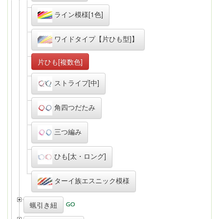
ライン模様[1色]
ワイドタイプ【片ひも型]】
片ひも[複数色]
ストライプ[中]
角四つだたみ
三つ編み
ひも[太・ロング]
ターイ族エスニック模様
蝋引き紐