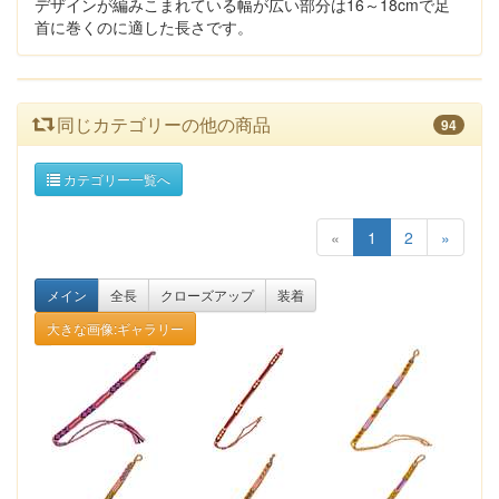
デザインが編みこまれている幅が広い部分は16～18cmで足
首に巻くのに適した長さです。
同じカテゴリーの他の商品
94
カテゴリー一覧へ
«
1
2
»
メイン
全長
クローズアップ
装着
大きな画像:ギャラリー