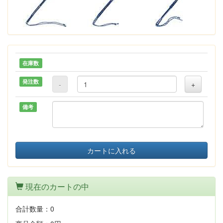
在庫数
発注数
-
+
備考
カートに入れる
現在のカートの中
合計数量：
0