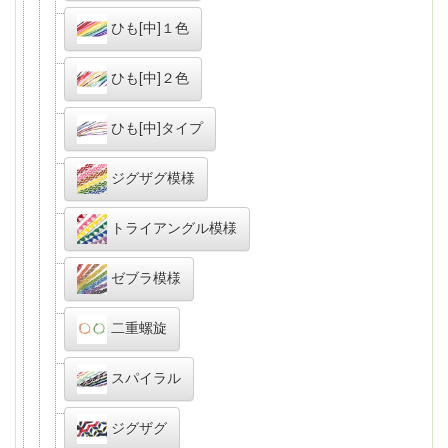
ひも[中]１色
ひも[中]２色
ひも[中]タイプ
ジグザグ模様
トライアングル模様
ゼブラ模様
二重螺旋
スパイラル
ジグザグ