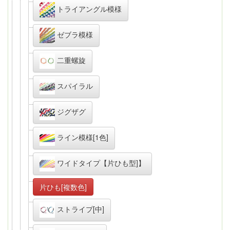
トライアングル模様
ゼブラ模様
二重螺旋
スパイラル
ジグザグ
ライン模様[1色]
ワイドタイプ【片ひも型]】
片ひも[複数色]
ストライプ[中]