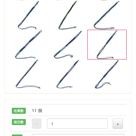
11 個
在庫数
発注数
-
+