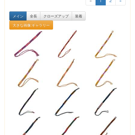
«
1
2
»
メイン
全長
クローズアップ
装着
大きな画像:ギャラリー