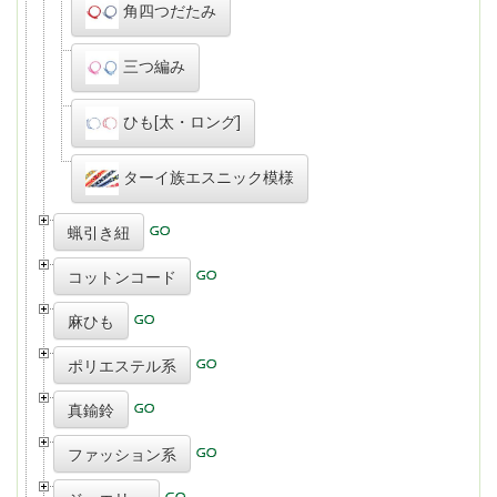
角四つだたみ
三つ編み
ひも[太・ロング]
ターイ族エスニック模様
蝋引き紐
コットンコード
麻ひも
ポリエステル系
真鍮鈴
ファッション系