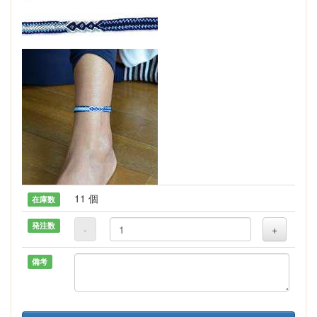
11 個
在庫数
発注数
-
+
備考