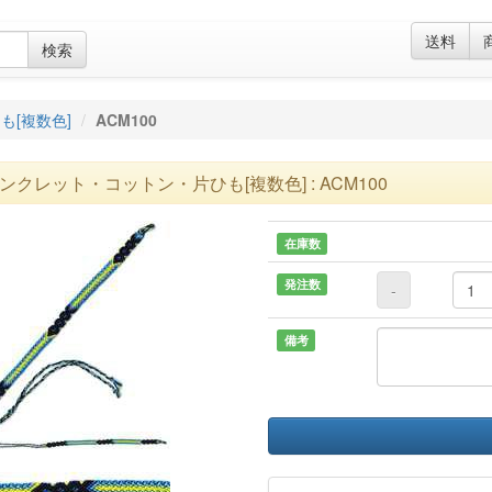
送料
検索
も[複数色]
ACM100
ンクレット・コットン・片ひも[複数色] : ACM100
在庫数
発注数
-
備考