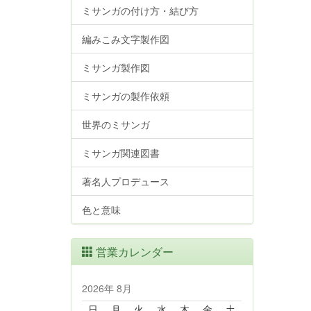
ミサンガの付け方・結び方
編みこみ文字製作図
ミサンガ製作図
ミサンガの製作依頼
世界のミサンガ
ミサンガ関連図書
著名人プロデュース
色と意味
営業カレンダー
2026年 8月
日
月
火
水
木
金
土