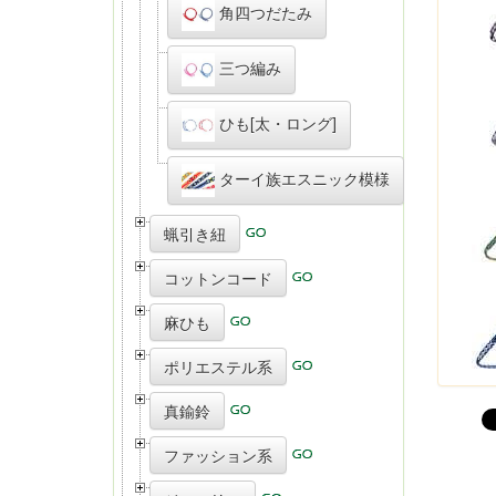
角四つだたみ
三つ編み
ひも[太・ロング]
ターイ族エスニック模様
蝋引き紐
コットンコード
麻ひも
ポリエステル系
真鍮鈴
ファッション系