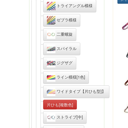
トライアングル模様
ゼブラ模様
二重螺旋
スパイラル
ジグザグ
ライン模様[1色]
ワイドタイプ【片ひも型]】
片ひも[複数色]
ストライプ[中]