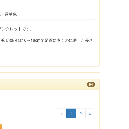
色・露草色
アンクレットです。
広い部分は16～18cmで足首に巻くのに適した長さ
94
«
1
2
»