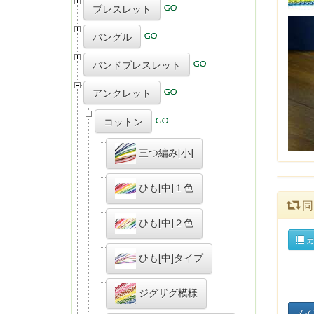
ブレスレット
バングル
バンドブレスレット
アンクレット
コットン
三つ編み[小]
ひも[中]１色
同
ひも[中]２色
カ
ひも[中]タイプ
ジグザグ模様
メイ