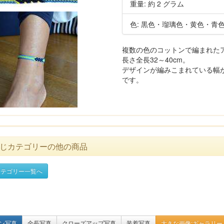
重量: 約 2 グラム
色: 黒色・瑠璃色・黄色・青
複数の色のコットンで編まれた
長さ全長32～40cm。
デザインが編みこまれている幅が
です。
じカテゴリーの他の商品
テゴリー一覧へ
ン写真
全長写真
クローズアップ写真
装着写真
大きな画像:ギャラリー