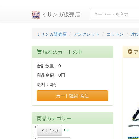
ミサンガ販売店
ミサンガ販売店
アンクレット
コットン
片ひ
現在のカートの中
ア
合計数量：
0
商品金額：
0円
送料：
0円
カート確認･発注
商品カテゴリー
ミサンガ