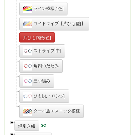
ライン模様[1色]
ワイドタイプ【片ひも型]】
片ひも[複数色]
ストライプ[中]
角四つだたみ
三つ編み
ひも[太・ロング]
ターイ族エスニック模様
蝋引き紐