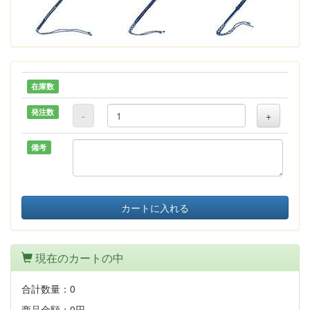
在庫数
発注数
-
+
備考
カートに入れる
現在のカートの中
合計数量：
0
商品金額：
0円