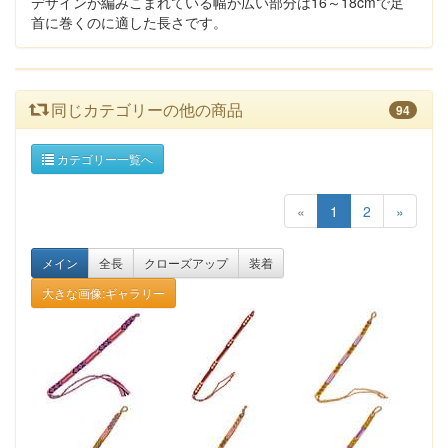
デザインが編みこまれている幅が広い部分は16～18cmで足
首に巻くのに適した長さです。
同じカテゴリーの他の商品
94
カテゴリー一覧へ
«
1
2
»
メイン
全長
クローズアップ
装着
大きな画像:ギャラリー