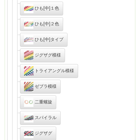
ひも[中]１色
ひも[中]２色
ひも[中]タイプ
ジグザグ模様
トライアングル模様
ゼブラ模様
二重螺旋
スパイラル
ジグザグ