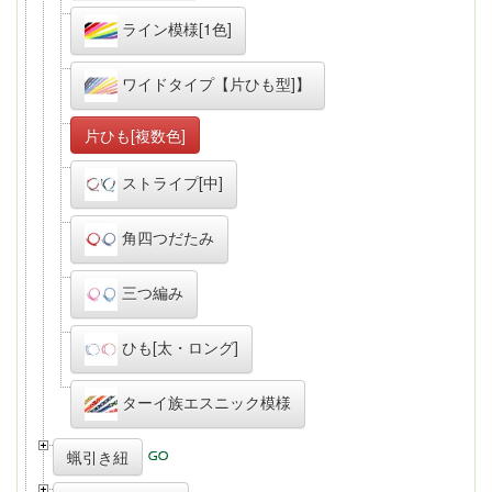
ライン模様[1色]
ワイドタイプ【片ひも型]】
片ひも[複数色]
ストライプ[中]
角四つだたみ
三つ編み
ひも[太・ロング]
ターイ族エスニック模様
蝋引き紐