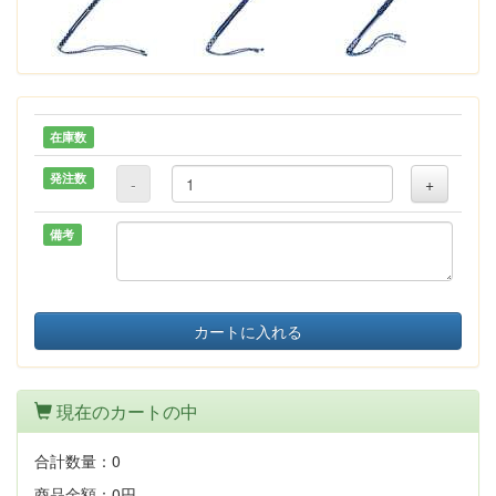
在庫数
発注数
-
+
備考
カートに入れる
現在のカートの中
合計数量：
0
商品金額：
0円