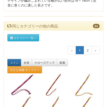
デザインが編みこまれている幅が広い部分は16～18cmで足
首に巻くのに適した長さです。
同じカテゴリーの他の商品
94
カテゴリー一覧へ
«
1
2
»
メイン
全長
クローズアップ
装着
大きな画像:ギャラリー