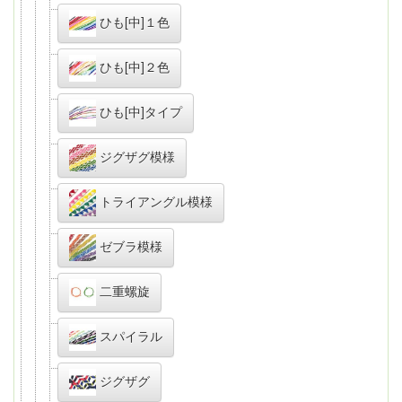
ひも[中]１色
ひも[中]２色
ひも[中]タイプ
ジグザグ模様
トライアングル模様
ゼブラ模様
二重螺旋
スパイラル
ジグザグ