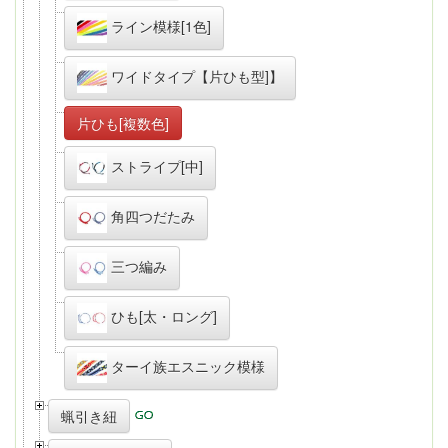
ライン模様[1色]
ワイドタイプ【片ひも型]】
片ひも[複数色]
ストライプ[中]
角四つだたみ
三つ編み
ひも[太・ロング]
ターイ族エスニック模様
蝋引き紐