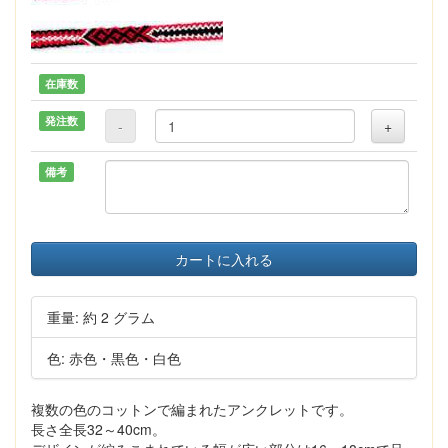
在庫数
発注数
-
+
備考
カートに入れる
重量: 約 2 グラム
色: 赤色・黒色・白色
複数の色のコットンで編まれたアンクレットです。
長さ全長32～40cm。