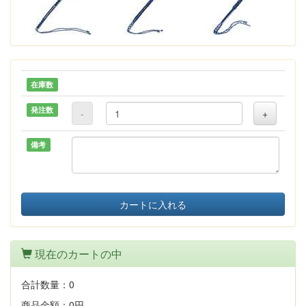
在庫数
発注数
-
+
備考
カートに入れる
現在のカートの中
合計数量：
0
商品金額：
0円