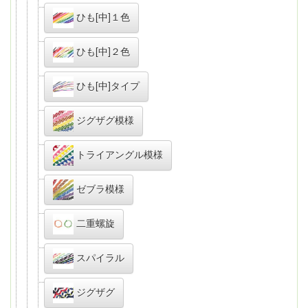
ひも[中]１色
ひも[中]２色
ひも[中]タイプ
ジグザグ模様
トライアングル模様
ゼブラ模様
二重螺旋
スパイラル
ジグザグ