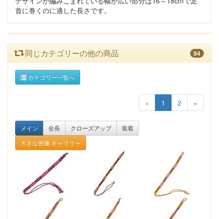
デザインが編みこまれている幅が広い部分は16～18cmで足
首に巻くのに適した長さです。
同じカテゴリーの他の商品
94
カテゴリー一覧へ
«
1
2
»
メイン
全長
クローズアップ
装着
大きな画像:ギャラリー