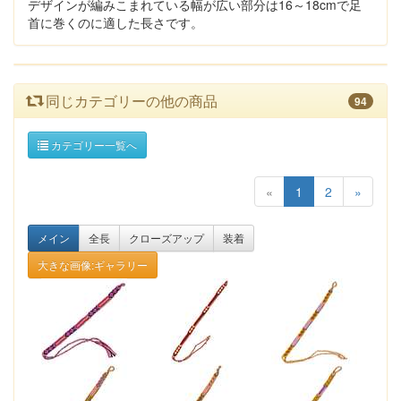
デザインが編みこまれている幅が広い部分は16～18cmで足
首に巻くのに適した長さです。
同じカテゴリーの他の商品
94
カテゴリー一覧へ
«
1
2
»
メイン
全長
クローズアップ
装着
大きな画像:ギャラリー