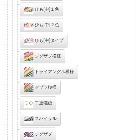
ひも[中]１色
ひも[中]２色
ひも[中]タイプ
ジグザグ模様
トライアングル模様
ゼブラ模様
二重螺旋
スパイラル
ジグザグ