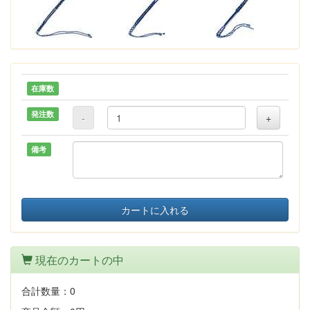
在庫数
発注数
-
+
備考
カートに入れる
現在のカートの中
合計数量：
0