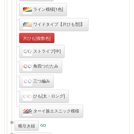
ライン模様[1色]
ワイドタイプ【片ひも型]】
片ひも[複数色]
ストライプ[中]
角四つだたみ
三つ編み
ひも[太・ロング]
ターイ族エスニック模様
蝋引き紐