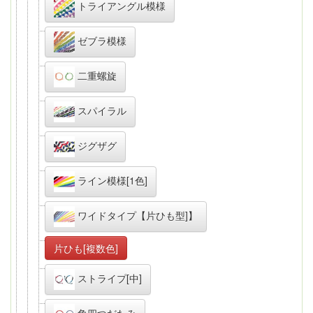
トライアングル模様
ゼブラ模様
二重螺旋
スパイラル
ジグザグ
ライン模様[1色]
ワイドタイプ【片ひも型]】
片ひも[複数色]
ストライプ[中]
角四つだたみ