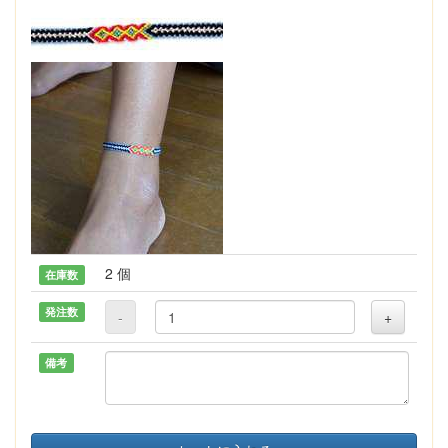
2 個
在庫数
発注数
-
+
備考