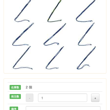
2 個
在庫数
発注数
-
+
備考