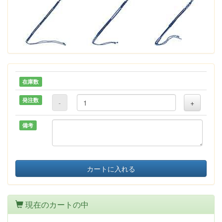
在庫数
発注数
-
+
備考
カートに入れる
現在のカートの中