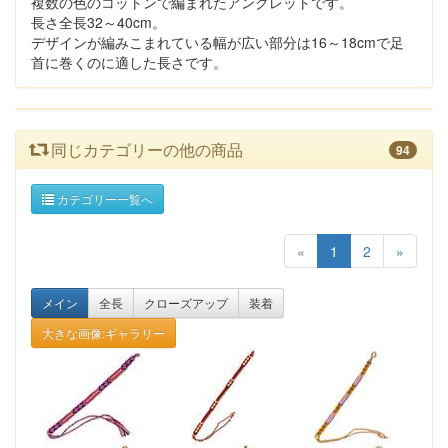
複数の色のコットンで編まれたアンクレットです。
長さ全長32～40cm。
デザインが編みこまれている幅が広い部分は16～18cmで足
首に巻くのに適した長さです。
同じカテゴリーの他の商品
94
カテゴリー一覧へ
«
1
2
»
メイン
全長
クローズアップ
装着
大きな画像:ギャラリー