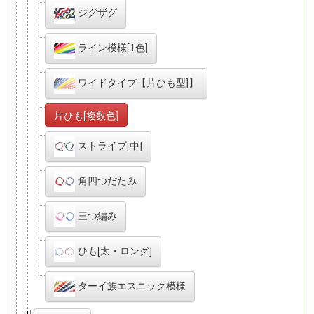
ジグザグ
ライン模様[1色]
ワイドタイプ【片ひも型]】
片ひも[複数色]
ストライプ[中]
角四つだたみ
三つ編み
ひも[太・ロング]
ターイ族エスニック模様