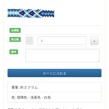
在庫数
発注数
-
+
備考
カートに入れる
重量: 約 2 グラム
色: 瑠璃色・浅葱色・白色