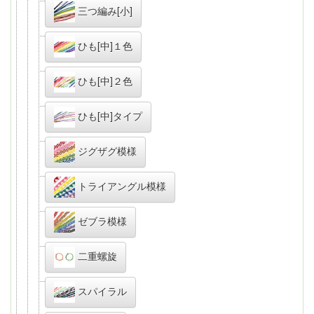
三つ編み[小]
ひも[中]１色
ひも[中]２色
ひも[中]タイプ
ジグザグ模様
トライアングル模様
ゼブラ模様
二重螺旋
スパイラル