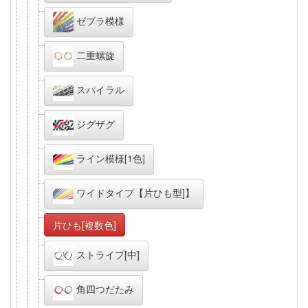
ゼブラ模様
二重螺旋
スパイラル
ジグザグ
ライン模様[1色]
ワイドタイプ【片ひも型]】
片ひも[複数色]
ストライプ[中]
角四つだたみ