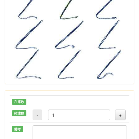
在庫数
発注数
-
+
備考