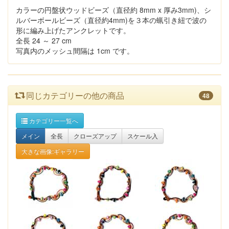
カラーの円盤状ウッドビーズ（直径約 8mm x 厚み3mm)、シ
ルバーボールビーズ（直径約4mm)を３本の蝋引き紐で波の
形に編み上げたアンクレットです。
全長 24 ～ 27 cm
写真内のメッシュ間隔は 1cm です。
同じカテゴリーの他の商品
48
カテゴリー一覧へ
メイン
全長
クローズアップ
スケール入
大きな画像:ギャラリー