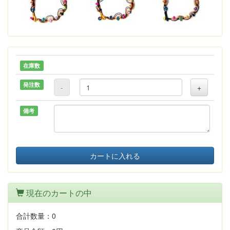
在庫数
発注数
-
+
備考
カートに入れる
現在のカートの中
合計数量：
0