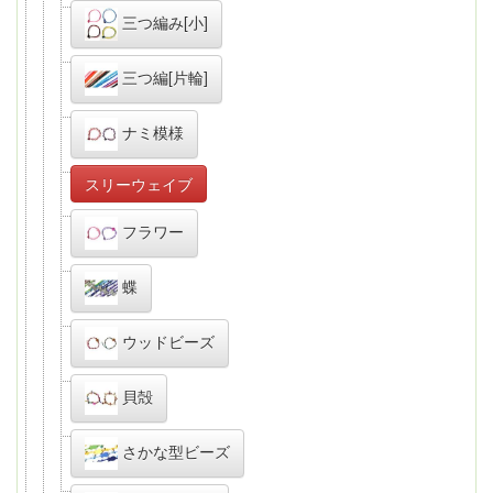
三つ編み[小]
三つ編[片輪]
ナミ模様
スリーウェイブ
フラワー
蝶
ウッドビーズ
貝殻
さかな型ビーズ