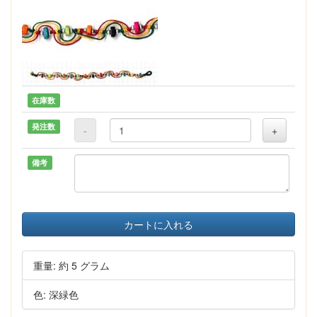
在庫数
発注数
-
+
備考
カートに入れる
重量: 約 5 グラム
色: 深緑色