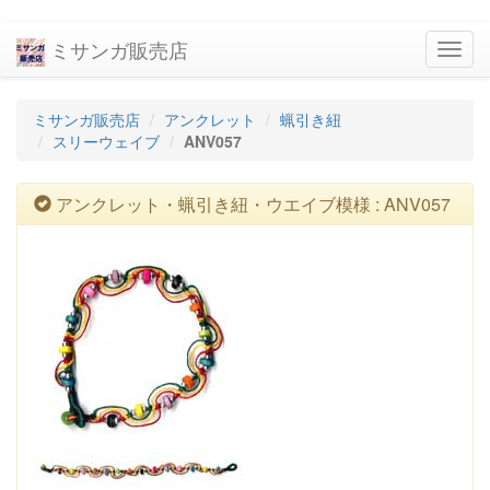
ミサンガ販売店
navig
ミサンガ販売店
アンクレット
蝋引き紐
スリーウェイブ
ANV057
アンクレット・蝋引き紐・ウエイブ模様 : ANV057