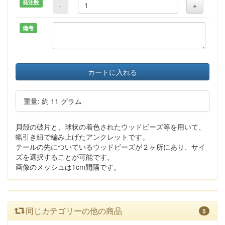
発注数
-
+
備考
カートに入れる
重量: 約 11 グラム
貝殻の破片と、球状の着色されたウッドビーズ等を用いて、
蝋引き紐で編み上げたアンクレットです。
テールの先についているウッドビーズが２ヶ所にあり、サイ
ズを選択することが可能です。
画像のメッシュは1cm間隔です。
同じカテゴリーの他の商品
5