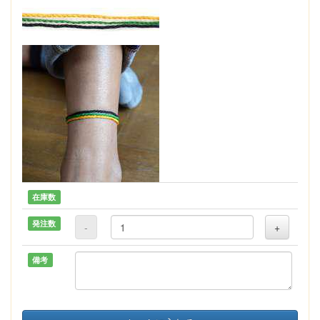
在庫数
発注数
-
+
備考