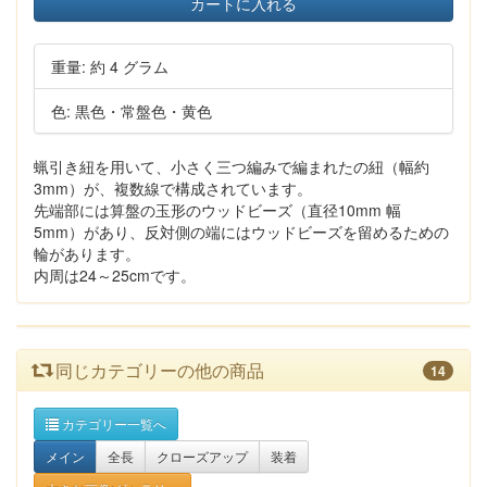
カートに入れる
重量: 約 4 グラム
色: 黒色・常盤色・黄色
蝋引き紐を用いて、小さく三つ編みで編まれたの紐（幅約
3mm）が、複数線で構成されています。
先端部には算盤の玉形のウッドビーズ（直径10mm 幅
5mm）があり、反対側の端にはウッドビーズを留めるための
輪があります。
内周は24～25cmです。
同じカテゴリーの他の商品
14
カテゴリー一覧へ
メイン
全長
クローズアップ
装着