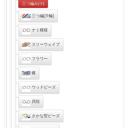
三つ編み[小]
三つ編[片輪]
ナミ模様
スリーウェイブ
フラワー
蝶
ウッドビーズ
貝殻
さかな型ビーズ