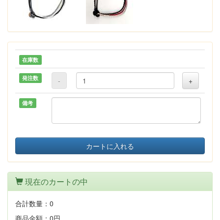
在庫数
発注数
-
+
備考
カートに入れる
現在のカートの中
合計数量：
0
商品金額：
0円