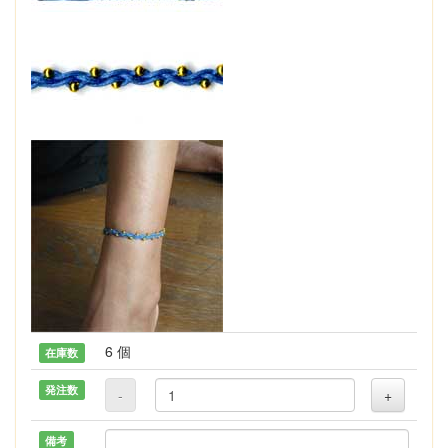
6 個
在庫数
発注数
-
+
備考