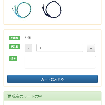
6 個
在庫数
発注数
-
+
備考
カートに入れる
現在のカートの中