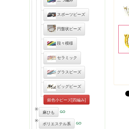
スポーツビーズ
円盤状ビーズ
段々模様
セラミック
グラスビーズ
ビッグビーズ
銀色小ビーズ[四編み]
麻ひも
ポリエステル系