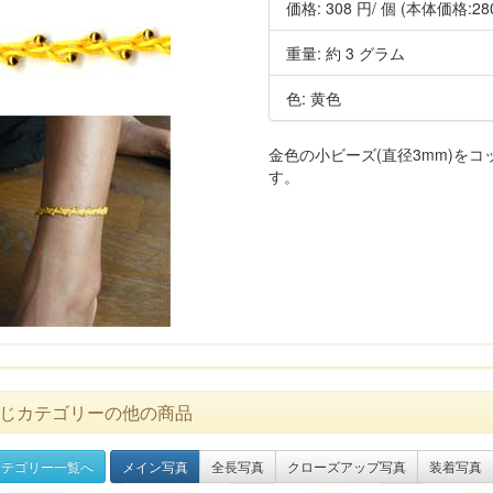
価格:
308 円
/ 個
(本体価格:28
重量: 約 3 グラム
色: 黄色
金色の小ビーズ(直径3mm)を
す。
じカテゴリーの他の商品
テゴリー一覧へ
メイン写真
全長写真
クローズアップ写真
装着写真