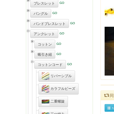
ブレスレット
バングル
バンドブレスレット
アンクレット
コットン
蝋引き紐
コットンコード
リバーシブル
カラフルビーズ
同
二重螺旋
カ
三つ編み