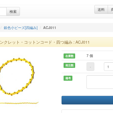
送料
検索
銀色小ビーズ[四編み]
ACJ011
ンクレット・コットンコード・四つ編み : ACJ011
7 個
在庫数
発注数
-
備考