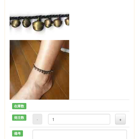
在庫数
発注数
-
+
備考