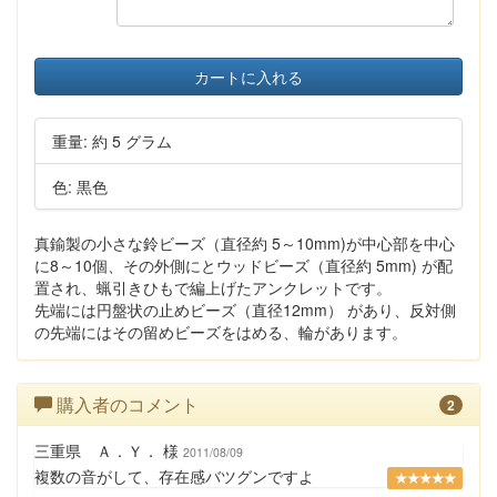
カートに入れる
重量: 約 5 グラム
色: 黒色
真鍮製の小さな鈴ビーズ（直径約 5～10mm)が中心部を中心
に8～10個、その外側にとウッドビーズ（直径約 5mm) が配
置され、蝋引きひもで編上げたアンクレットです。
先端には円盤状の止めビーズ（直径12mm） があり、反対側
の先端にはその留めビーズをはめる、輪があります。
購入者のコメント
2
三重県 Ａ．Ｙ． 様
2011/08/09
複数の音がして、存在感バツグンですよ
★★★★★