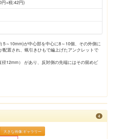
0円+税:42円)
5～10mm)が中心部を中心に8～10個、その外側に
) が配置され、蝋引きひもで編上げたアンクレットで
径12mm） があり、反対側の先端にはその留めビ
4
大きな画像:ギャラリー