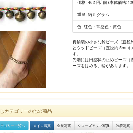
価格:
462 円
/ 個
(本体価格:42
重量: 約 5 グラム
色: 紅色・常盤色・黄色
真鍮製の小さな鈴ビーズ（直径約 
とウッドビーズ（直径約 5mm
す。
先端には円盤状の止めビーズ（直
ーズをはめる、輪があります。
じカテゴリーの他の商品
テゴリー一覧へ
メイン写真
全長写真
クローズアップ写真
装着写真