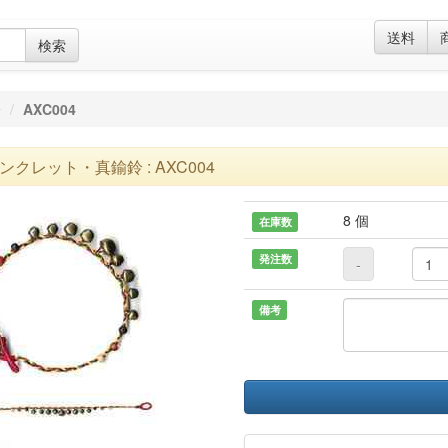
送料
検索
鈴
AXC004
ンクレット・真鍮鈴 : AXC004
8 個
在庫数
発注数
-
備考