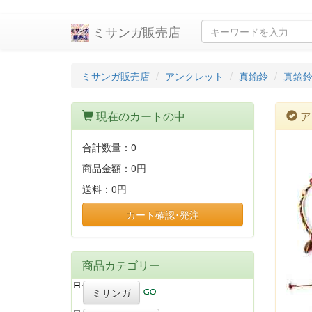
ミサンガ販売店
ミサンガ販売店
アンクレット
真鍮鈴
真鍮
現在のカートの中
ア
合計数量：
0
商品金額：
0円
送料：
0円
カート確認･発注
商品カテゴリー
ミサンガ