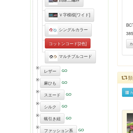
Ｖ字模様[ワイド]
BC
シングルカラー
38
コットンコード[2色]
カ
マルチプルコード
レザー
類
麻ひも
カ
スエード
シルク
蝋引き紐
ファッション系