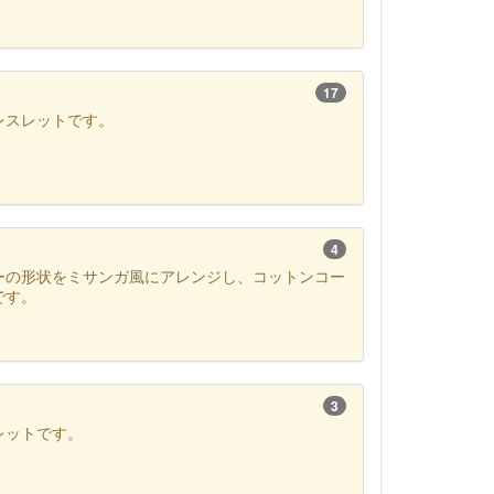
17
レスレットです。
4
ーの形状をミサンガ風にアレンジし、コットンコー
です。
3
レットです。