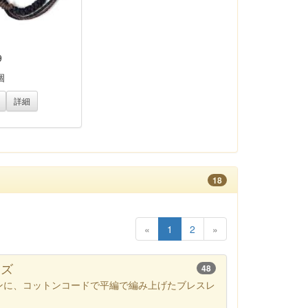
9
個
詳細
18
«
1
2
»
ーズ
48
ンに、コットンコードで平編で編み上げたブレスレ