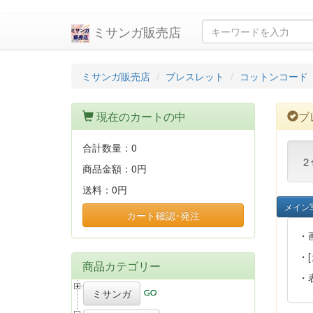
ミサンガ販売店
ミサンガ販売店
ブレスレット
コットンコード
現在のカートの中
ブ
合計数量：
0
２
商品金額：
0円
送料：
0円
メイン
カート確認･発注
・
・
商品カテゴリー
・
ミサンガ