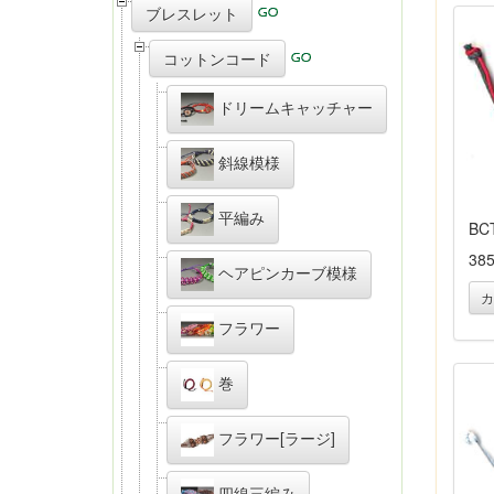
ブレスレット
コットンコード
ドリームキャッチャー
斜線模様
平編み
BC
38
ヘアピンカーブ模様
カ
フラワー
巻
フラワー[ラージ]
四線三編み